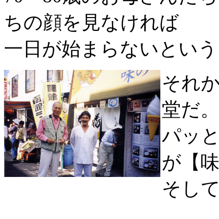
ちの顔を見なければ
一日が始まらないという
それ
堂だ
パッと
が【
そし