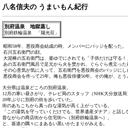
八名信夫の うまいもん紀行
別府温泉 地獄蒸し
別府鉄輪温泉 「陽光荘」
昭和58年、悪役商会結成の時、メンバーにバッジを配った。
石川五右衛門の顔。
大泥棒の五右衛門は、釜ゆでにされても「子供だけは守る！
あの五右衛門風呂で足元から火を焚かれ、ぐらぐら煮立った
その心意気が気に入って、五右衛門を悪役商会のバッジにし
悪役商会を作って25年。俺も悪役俳優50年。その俺が、と
大分県は温泉どころの別府温泉。
12月の寒い昼さがり。テレビ局のスタッフ（NHK大分放送
20年ぶりに別府の街を歩いていた。
街のあちこちから真っ白な湯気が高く上がっている。
「この湯気を守っていくだけでも、世界遺産ダナア」と話し
昔ながらの商店街から住宅街へ（別府鉄輪温泉へ）。
と、坂道の隅々にまあるい黒いかたまりがみえる。