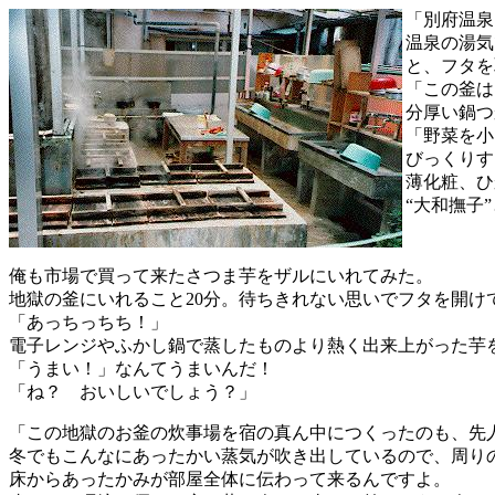
「別府温泉
温泉の湯気
と、フタを
「この釜は
分厚い鍋つ
「野菜を小
びっくりす
薄化粧、ひ
“大和撫子
俺も市場で買って来たさつま芋をザルにいれてみた。
地獄の釜にいれること20分。待ちきれない思いでフタを開け
「あっちっちち！」
電子レンジやふかし鍋で蒸したものより熱く出来上がった芋
「うまい！」なんてうまいんだ！
「ね？ おいしいでしょう？」
「この地獄のお釜の炊事場を宿の真ん中につくったのも、先
冬でもこんなにあったかい蒸気が吹き出しているので、周り
床からあったかみが部屋全体に伝わって来るんですよ。