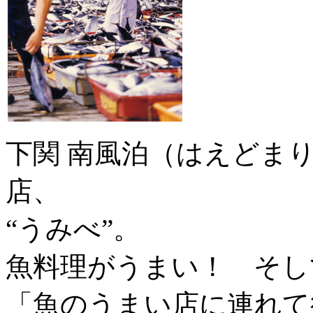
下関 南風泊（はえどま
店、
“うみべ”。
魚料理がうまい！ そし
「魚のうまい店に連れて