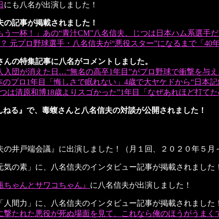
日
にも八名が出演しました！
夫の記事が掲載されました！
う一杯！」あの“青汁CM”八名信夫、じつは日本ハム系選手
 元プロ野球選手・八名信夫が“悪役スター”になるまで「40
さんの特集記事に八名がコメントしました。
人入団が消えた日…“無名の高卒1年目”がプロ野球で衝撃を与
のプロ1年目「悔しさで眠れない」4歳で大ヤケドから“日本記録
つは清原和博18歳よりスゴかった”1年目「なぜあれほど打て
ゃんねる』で、毒蝮さんと八名信夫の対談が公開されました！
夫の井戸端会議』に出演しました！（月１回、２０２０年５月
元気の素」に、八名信夫のインタビュー記事が掲載されました
瓶ちゃんとサワコちゃん』
に八名信夫が出演しました！
「人間力」に、八名信夫のインタビュー記事が掲載されました
に撃たれた悪役が死ぬ場面を見て、これなら俺のほうがうまく