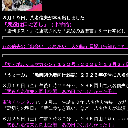
８月１９日、八名信夫が本を出しました！
『悪役は口に苦し』
（小学館）
『週刊ポスト』に連載された「悪役の履歴書」を単行本化し
八名信夫の「出会い ふれあい 人の味」日記
（告知もこち
『ザ・ポルシェマガジン』１２２号（２０２５年１２月２７
『うぇーぶ』（漁業関係者向け雑誌）２０２６年冬号に八名
８月１５日（金）午後６時２５分～、ＮＨＫ岡山で八名信夫
「悪役八名信夫と岡山空襲 あの日つなげなかった手」
東映チャンネル
で、８月に「生誕９０年 八名信夫特集」が組
『裏切りの明日』『新仁義なき戦い』など、八名信夫が出演
６月２８日（土）午前７時３０分～、ＮＨＫ岡山『＠ｏｋａ
「悪役八名信夫と岡山空襲 あの日つなげなかった手」