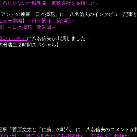
ころじゃない一触即発。東映退社を覚悟した」
』（クリアン）の連載「日々摘花」に、八名信夫のインタビュー記事
ュー前編】～日々摘花 第54回～
】～日々摘花 第54回～
輝いていた』
に八名信夫が出演しました！
鶴田浩二２時間スペシャル】」
記事「菅原文太と『仁義』の時代」に、八名信夫のコメントが
”の思い出 「陰口を叩かれても我関せず。主役なのに物静か」