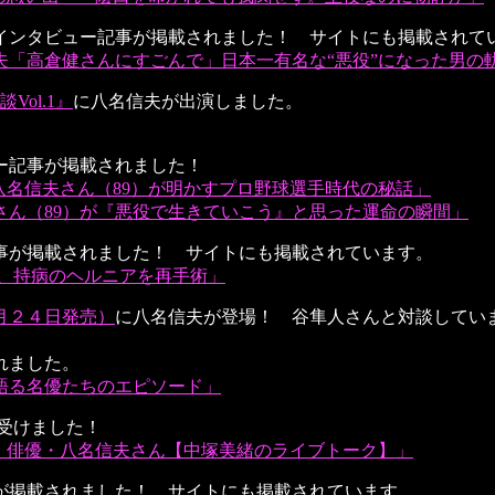
インタビュー記事が掲載されました！ サイトにも掲載されて
「高倉健さんにすごんで」日本一有名な“悪役”になった男の
ol.1』
に八名信夫が出演しました。
ー記事が掲載されました！
八名信夫さん（89）が明かすプロ野球選手時代の秘話」
ん（89）が『悪役で生きていこう』と思った運命の瞬間」
事が掲載されました！ サイトにも掲載されています。
も、持病のヘルニアを再手術」
月２４日発売）
に八名信夫が登場！ 谷隼人さんと対談してい
れました。
語る名優たちのエピソード」
受けました！
 俳優・八名信夫さん【中塚美緒のライブトーク】」
が掲載されました！ サイトにも掲載されています。