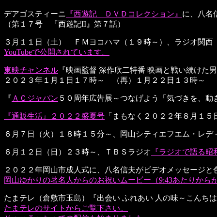
デアゴスティーニ
『西遊記 ＤＶＤコレクション』
に、八名
（第１７号 『西遊記II』第７話）
３月１１日（土） ＦＭヨコハマ（１９時～）、ラジオ関西
YouTubeで公開されています。
東映チャンネル
『映画監督 深作欣二特番 映画と戦い続けた
２０２３年１月１日１７時～ （再）１月２２日１３時～
『
ＡＣジャパン
５０周年広告展～つなげよう「気づきを、動
『通販生活』２０２２盛夏号
「まもなく２０２２年８月１５
６月７日（火）１８時１５分～、岡山シティエフエム・レデ
６月１２日（日）２３時～、ＴＢＳラジオ
『ラジオで語る昭
２０２２年岡山市成人式に、八名信夫がビデオメッセージと
岡山ゆかりの著名人からのお祝いムービー（9:43あたりから
たまテレ（倉敷市玉島）『出会い ふれあい 人の味～こんち
たまテレのサイトからご覧下さい。