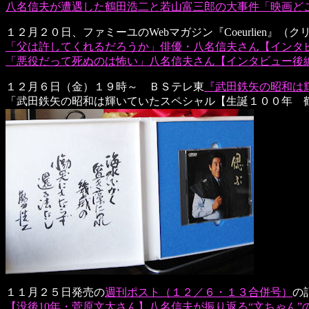
八名信夫が遭遇した鶴田浩二と若山富三郎の大事件「映画ど
１２月２０日、ファミーユのWebマガジン『Coeurlien
「父は許してくれるだろうか」俳優・八名信夫さん【インタビ
「悪役だって死ぬのは怖い」八名信夫さん【インタビュー後編
１２月６日（金）１９時～ ＢＳテレ東
『武田鉄矢の昭和は
「武田鉄矢の昭和は輝いていたスペシャル【生誕１００年 
１１月２５日発売の
週刊ポスト（１２／６・１３合併号）
の
【没後10年・菅原文太さん】八名信夫が振り返る“文ちゃん