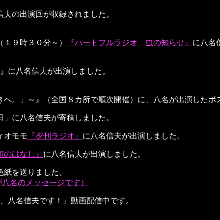
信夫の出演回が収録されました。
（１９時３０分～）
『ハートフルラジオ 虫の知らせ』
に八名
男』に八名信夫が出演しました。
きへ。」～』（全国８カ所で順次開催）に、八名が出演したポ
日」に八名信夫が寄稿しました。
ィオモモ
『夕刊ラジオ』
に八名信夫が出演しました。
和のはなし』
に八名信夫が出演しました。
色紙を送りました。
が八名のメッセージです）
は、八名信夫です！』動画配信中です。