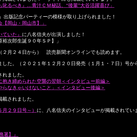
叱るべき』…青汁ＣＭ秘話、“後輩”大谷活躍喜び」
し』出版記念パーティーの模様が取り上げられました！
会【岡山・岡山市】」
いていた』
に八名信夫が出演しました！
原裕次郎生誕９０年ＳＰ】」
（２月２４日から） 読売新聞オンラインでも読めます。
ました。（２０２１年１２月２０日発売（１月１・７日）号か
されました。
に抱き締められた空襲の翌朝＜インタビュー前編＞
「やらなきゃいけないこと」＜インタビュー後編＞
掲載されました。
５月２９日号～）
に、八名信夫のインタビューが掲載されてい
税務署】』