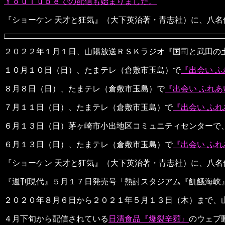
ＹｏｕＴｕｂｅでの配信も始まりました。
『ショーケン 天才と狂気』（大下英治著・青志社）に、八
２０２２年１月１日、山陽放送ＲＳＫラジオ『国司と武田の
１０月１０日（日）、たまテレ（倉敷市玉島）で
『出会い 
８月８日（日）、たまテレ（倉敷市玉島）で
『出会い ふれ
７月１１日（日）、たまテレ（倉敷市玉島）で
『出会い ふ
６月１３日（日）茅ヶ崎市小出地区コミュニティセンターで
６月１３日（日）、たまテレ（倉敷市玉島）で
『出会い ふ
『ショーケン 天才と狂気』（大下英治著・青志社）に、八
『週刊現代』５月１７日発売号「熱討スタジアム『飢餓海峡
２０２０年８月６日から２０２１年５月１３日（木）まで、
４月下旬から配信されている
日清食品『爆裂辛麺』
のウェブ