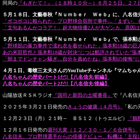
同局の
『もぎたて！』（１８時１０分～）６月２５日、２７
５月１８日、文藝春秋『Ｎｕｍｂｅｒ Ｗｅｂ』に、八名信
「ボコボコに殴られた」プロ野球合宿所で事件…「まずい、も
「文句あるんかコラア！」超大物俳優2人が大ゲンカ、原因は？
５月１１日、文藝春秋『Ｎｕｍｂｅｒ Ｗｅｂ』で、張本勲
「野球部の暴力事件で濡れ衣を着せられた」張本勲18歳の巨
あの米田哲也と張本勲18歳が対決“じつは酷評されていた”張本
「朝までドンチャン騒ぎ…自分を責めたね」張本勲の後悔“じ
４月１日、毒蝮三太夫さんのYouTubeチャンネル『マムち
八名ちゃんの歴史パート1だ!!【八名信夫/前編】
八名ちゃんの歴史パート2だ!!【八名信夫/後編】
山陽放送ＲＳＫラジオ
『国司と新田の土曜番長』
で『八名信
２０２５年３月２１日発売の
きょうの健康（４月号）
「私の
１２月２３日（月）２１時～ ＢＳ１２（トゥエルビ）
『鶴
１２月１６日発売の
週刊大衆（１２／３０・１／６合併号）
八名信夫、プロ野球選手からの俳優デビュー、転機は「主役