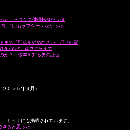
だった…まさかの俳優転身ウラ側
年間、1回もラブシーンなかった」
えるまで「野球をやめなさい」母は心配
3085安打”達成するまで
たのか？」張本を知る男の証言
～２０２５年９月）
！
！ サイトにも掲載されています。
できると思った」