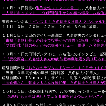
１１月１９日発売の
週刊女性（１２／３号）
に、八名信夫の
「人間ドキュメント プロ野球選手から俳優へ転身・八名信夫
東映チャンネル
『ピンスポ！ 八名信夫＆谷隼人 スペシャル対談V
１１月１０日、２０日、２２日、２９日、３０日に放送。
１１月１日・２日のデイリー新潮に、八名信夫のインタビュ
「東映『名物社長』の命令で投手から“俳優”に転身 俳優・
「プロ野球『戦力外』からの銀幕デビュー 俳優・八名信夫さ
１０月３１日の日刊ゲンダイに、八名信夫のインタビュー記
「『悪役商会』八名信夫さん89歳 能登半島地震を乗り切る
産経新聞出版
『おとなのデジタルＴＶナビ』１２月号（１０
「没後１０年 高倉健の世界 追憶対談 八名信夫×谷隼人」
産経新聞の「ＴＶｎａｖｉ」サイトに、対談の内容が掲載さ
「高倉健さん、菅原文太さん没後10年 八名信夫と谷隼人が
１０月１１日、OHK岡山放送で、八名信夫がインタビューを
「“名悪役”も人生は波乱万丈…８９歳を迎え今伝えたいこと
９月２８日のスポーツ報知に、八名信夫のインタビュー記事