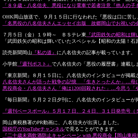
「８９歳・八名信夫、悪役になり電車で若者注意『他人の子も
OHK岡山放送で、９月１５日に行なわれた『悪役は口に苦
「名悪役の八名信夫さんエッセイ出版 故郷岡山でお祝いの
７月５日（金）１９時～ ＢＳテレ東
『武田鉄矢の昭和は輝
「武田鉄矢の昭和は輝いていたスペシャル【昭和の太陽！石
読売新聞岡山
『私の道』
に八名信夫の記事が載っています。
小学館
『週刊ポスト』
で八名信夫の「悪役の履歴書」連載し
『東京新聞』８月１５日に、八名信夫のインタビューが掲載
八名信夫さんが語った戦争の記憶 「生きとったんか」…母
悪役商会・八名信夫さん「俺は1200回殺された」…今思う
『毎日新聞』５月２２日夕刊に、八名信夫のインタビューが
『週刊ベースボール』５月１７日、２４日、３１日発売号（
岡山東税務署のPR動画に、八名信夫が出演しました。
国税庁のYouTubeチャンネル
で見ることができます。
『二十歳未満飲酒防止キャンペーン with 悪役商会【岡山東